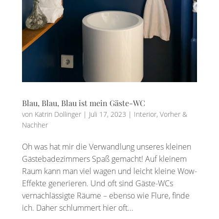
Blau, Blau, Blau ist mein Gäste-WC
von
Katrin Dollinger
|
Juli 17, 2023
|
Interior
,
Vorher &
Nachher
Oh was hat mir die Verwandlung unseres kleinen
Gästebadezimmers Spaß gemacht! Auf kleinem
Raum kann man viel wagen und leicht kleine Wow-
Effekte generieren. Und oft sind Gäste-WCs
vernachlässigte Räume – ebenso wie Flure, finde
ich. Daher schlummert hier oft...